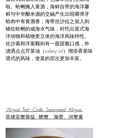
啦。蛤蜊腌入黄酒，海鲜自带的海洋馨
鲜与中华酿米酒的交融产生出咀嚼弹牙
蛤肉中有黄酒香，海带丝沙拉之加入则
辅佐蛤蜊的咸海水气味，衬托出菜式海
洋动物和植物更立体的海洋风味特性。
佐沙葛和洋葱颗则有一股甜脆口感，外
浇洒点点芹菜油（celery oil）增添香菜味
谱式的风味，使菜的层次更加丰富。
'Aligue' Tart - Crab, Seaweed, Aligue 
菲律宾蟹蓉挞 - 螃蟹、海带、河蟹黄