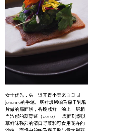
女士优先，头一道开胃小菜来自Chef 
Johanne的手笔。底衬烘烤帕马森干乳酪
片做的扁面饼，香脆咸鲜，涂上一层相
当浓郁的蒜青酱（pesto），表面则缀以
草鲜味强烈的清口野菜和可食用花卉的
沙拉。面饼中的帕马森干酪与意大利蒜