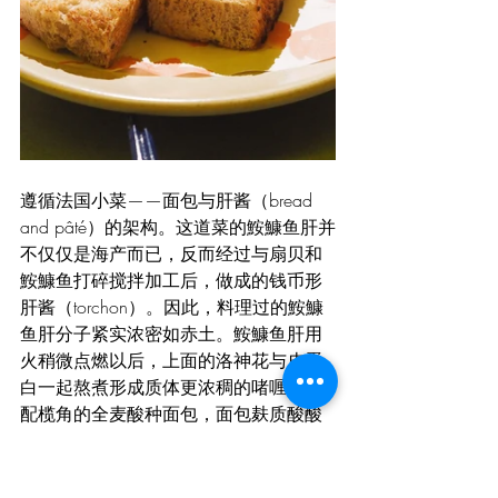
遵循法国小菜——面包与肝酱（bread 
and pâté）的架构。这道菜的鮟鱇鱼肝并
不仅仅是海产而已，反而经过与扇贝和
鮟鱇鱼打碎搅拌加工后，做成的钱币形
肝酱（torchon）。因此，料理过的鮟鱇
鱼肝分子紧实浓密如赤土。鮟鱇鱼肝用
火稍微点燃以后，上面的洛神花与皮蛋
白一起熬煮形成质体更浓稠的啫喱。佐
配榄角的全麦酸种面包，面包麸质酸酸
咸咸又有嚼头。榄角普遍仅在广式五仁
月饼内找到，魏主厨这般将如此华夏的
元素融入这个法菜骨架中，真真是一个