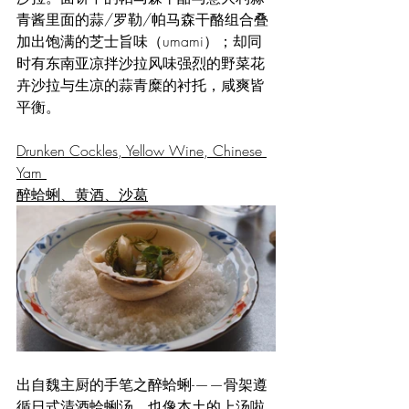
青酱里面的蒜/罗勒/帕马森干酪组合叠
加出饱满的芝士旨味（umami）；却同
时有东南亚凉拌沙拉风味强烈的野菜花
卉沙拉与生凉的蒜青糜的衬托，咸爽皆
平衡。
Drunken Cockles, Yellow Wine, Chinese 
Yam 
醉蛤蜊、黄酒、沙葛
出自魏主厨的手笔之醉蛤蜊-——骨架遵
循日式清酒蛤蜊汤，也像本土的上汤啦