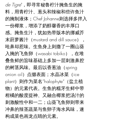
de Tigre
"，即寻常秘鲁柠汁腌鱼生的腌
料，用青柠汁、葱头和辣椒和些许鱼汁
的腌制液体；Chef Johanne则选择多拌入
一份椰浆，增添了奶醇馨香的丰厚口
感。腌鱼生汁，犹如热带版本的挪威芥
末莳萝酱汁（mustard and dill sauce），
呛鼻却惹味。生鱼身上则撒了一圈山葵
入腌的飞鱼卵（wasabi tobiko），在堆
叠鱼鲜的旨味基础上多加一层刺激鼻腔
的树茎风味。最后以香葱油（spring 
onion oil）点缀表面；水晶冰菜（ice 
plant）则作为菜名”halophyte“（盐土植
物）的元素代表。生鱼的糯牙生鲜中带
柑橘的酸度提神、又融合椰浆把汤汁的
刺激酸性中和一二；山葵飞鱼卵则带来
冲鼻的辣茎蔬菜与鱼卵子海水风味，遂
构成菜色画龙点睛的元素。