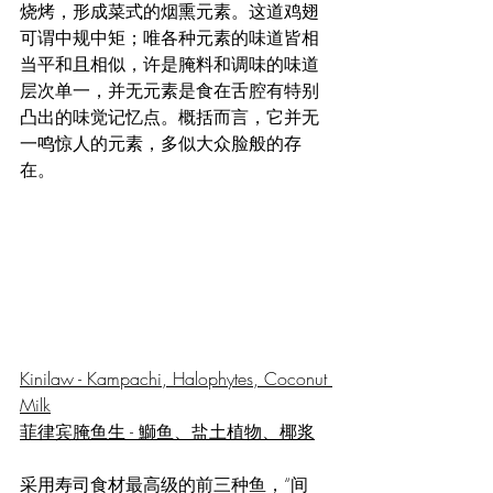
烧烤，形成菜式的烟熏元素。这道鸡翅
可谓中规中矩；唯各种元素的味道皆相
当平和且相似，许是腌料和调味的味道
层次单一，并无元素是食在舌腔有特别
凸出的味觉记忆点。概括而言，它并无
一鸣惊人的元素，多似大众脸般的存
在。
Kinilaw - Kampachi, Halophytes, Coconut 
Milk
菲律宾腌鱼生 - 
鰤
鱼、盐土植物、椰浆
采用寿司食材最高级的前三种鱼，“间