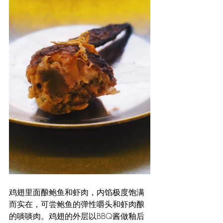
鸡翅里面酿鲍鱼和虾肉，内馅极度饱满
而实在，可尝鲍鱼的弹性嚼头和虾肉酿
的啖啖肉。鸡翅的外层以BBQ酱做釉后