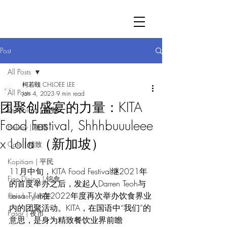
Post
All Posts
柯若颐 CHLOEE LEE
All Posts
Jan 4, 2023
9 min read
团聚创盛宴的力量：KITA
Restaurant | 聚餐
Food Festival, Shhhbuuuleee
Bakery | 糖霜
x Lolla （新加坡）
Cafe | 精致
Kopitiam | 平民
11月中旬，KITA Food Festival继2021年
Fine Dining | 锦食
的首度举办之后，发起人Darren Teoh与
Leisa Tyler在2022年度再次举办饮食界业
Hawker | 市井
内的团聚活动。KITA，在国语中“我们”的
Pasar | 夜市
意思，是身为精致餐饮业界前瞻