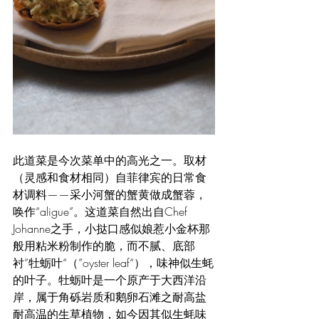
此道菜是今次菜单中的高光之一。取材
（灵感和食材相同）自菲律宾的日常食
材调料——采小河蟹的蟹黄做成蟹蓉，
唤作“aligue”。这道菜自然出自Chef 
Johanne之手，小挞口感似娘惹小金杯那
般用粘米粉制作的脆，而不腻、底部
衬”牡蛎叶“（”oyster leaf“），味神似生蚝
的叶子。牡蛎叶是一个原产于大西洋沿
岸，属于角砾岩质和鹅卵石滩之耐高盐
耐高温的生草植物，如今因其似生蚝味