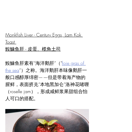
Monkfish Liver - Century Eggs, Lam Kok 
Toast 
鮟鱇鱼肝 - 皮蛋、榄角土司
鮟鱇鱼肝素有“海洋鹅肝”（"
foie gras of 
the sea
“）之称。海洋鹅肝本味像鹅肝一
般口感醇厚绵密——但是带着海产物的
腥鲜，表面挤兑“本地黑加仑”洛神花啫喱
（roselle jam），形成咸鲜浆果甜组合怡
人可口的搭配。