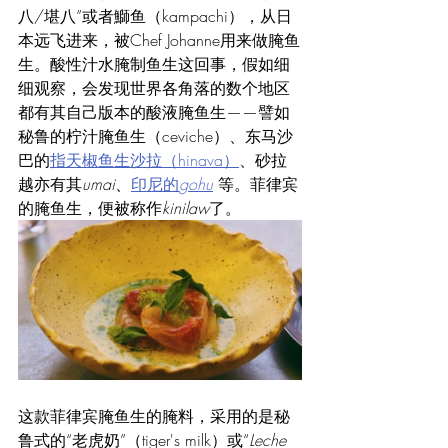
八/堪八”或者
鰤
鱼（kampachi），从日
本远飞进来，被Chef Johanne用来做腌鱼
生。酸性汁水腌制鱼生这回事，假如细
细观察，会发现世界各角落的数个地区
都有其自己版本的酸液腌鱼生——譬如
秘鲁的柠汁腌鱼生（ceviche）、东马沙
巴的
指天椒鱼生沙拉（hinava）
、砂拉
越亦有其
umai
、
印尼的
gohu
等。菲律宾
的腌鱼生，便被称作
kinilaw
了。
这款菲律宾腌鱼生的腌料，采用的是秘
鲁式的“老虎奶”（tiger's milk）或“
Leche 