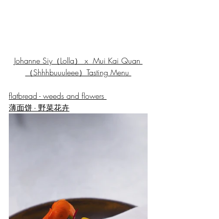
Johanne Siy（Lolla） x  Mui Kai Quan 
（Shhhbuuuleee）Tasting Menu 
flatbread - weeds and flowers 
薄面饼 - 野菜花卉