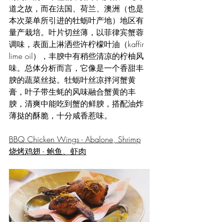
道之故，而在法国、荷兰、澳洲（也是
本次菜单所引进的牡蛎叶产地）地区有
量产栽培。叶片切丝薄，以菲律宾蟹蓉
调味，表面上淋洒些许柠檬叶油（kaffir 
lime oil），丰腴中有稍些清凉的柠柚风
味。总体分析而言，它像是一个香甜丰
腴的蔬菜丝挞。牡蛎叶丝凉拌河蟹黄
膏，叶子带生蚝的风味融合蟹黄的丰
腴，清爽中能吃到蟹的鲜腴，搭配油炸
薄挞的酥脆，十分咸香惹味。
BBQ Chicken Wings - Abalone, Shrimp
烧烤鸡翅 - 鲍鱼、虾肉