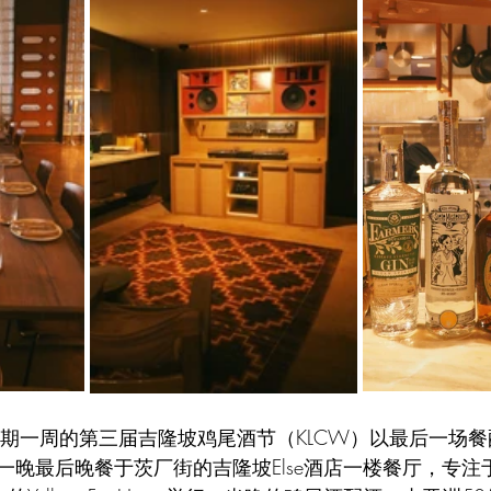
为期一周的第三届吉隆坡鸡尾酒节（KLCW）以最后一场
一晚最后晚餐于茨厂街的吉隆坡Else酒店一楼餐厅，专注