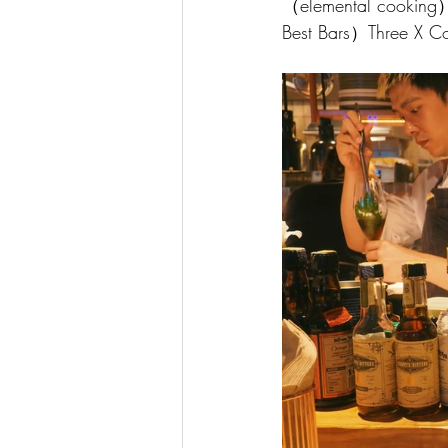
（elemental coo
Best Bars）Three X