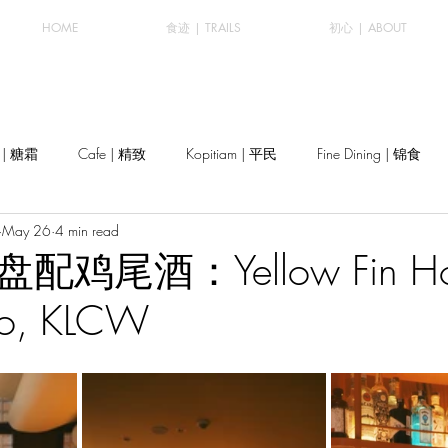
HOME
食迹 | TRAILS
初心 | ABOUT
y | 糖霜
Cafe | 精致
Kopitiam | 平民
Fine Dining | 锦食
May 26
4 min read
鸡尾酒：Yellow Fin Hor
Co, KLCW