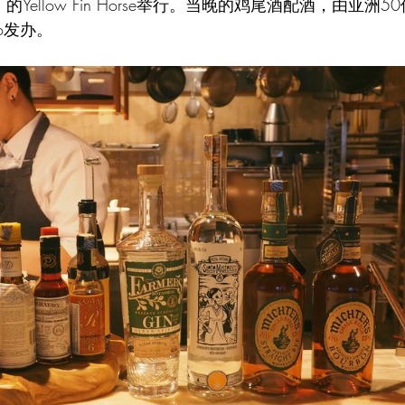
king）的Yellow Fin Horse举行。当晚的鸡尾酒配酒，由亚洲50佳（
 Co发办。