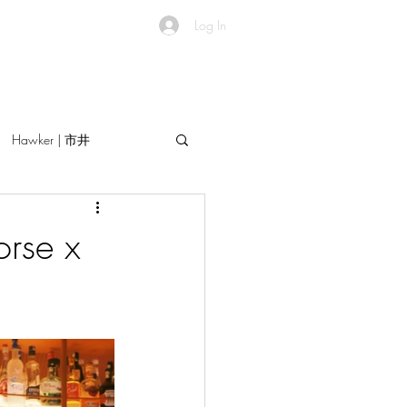
Log In
Hawker | 市井
se x