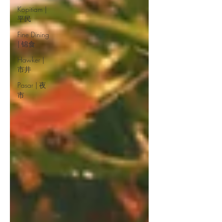
Kopitiam |
平民
Fine Dining
| 锦食
Hawker |
市井
Pasar | 夜
市