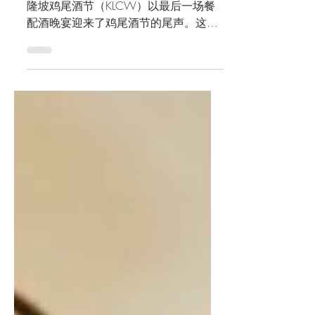
这月头的5月3日，为期一周的第三届吉
隆坡鸡尾酒节（KLCW）以最后一场餐
配酒晚宴迎来了鸡尾酒节的尾声。这一
晚最后晚餐于茨厂街的吉隆坡Else酒店
一楼餐厅，专注于核心烹饪（elemental
cooking）的Yellow Fin Horse举行。当晚
的鸡尾酒配酒，由亚洲50佳（Asia‘s 50
Best Bars）Three X Co发办。