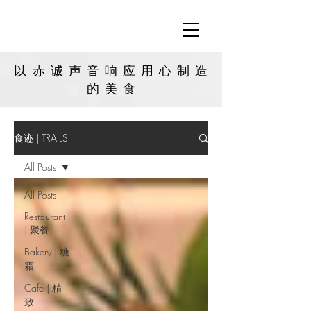
以赤诚声音响应用心制造
的
美食
食迹 | TRAILS
All Posts
All Posts
Restaurant
| 聚餐
Bakery | 糖
霜
Cafe | 精
致