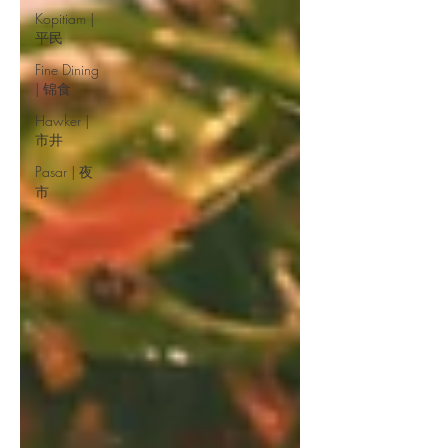
Kopitiam |
平民
Fine Dining
| 锦食
Hawker |
市井
Pasar | 夜
市