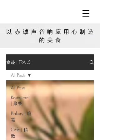
以赤诚声音响应用心制造
的
美食
食迹 | TRAILS
All Posts
All Posts
Restaurant
| 聚餐
Bakery | 糖
霜
Cafe | 精
致