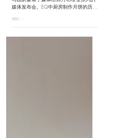
于6月19日，EQ总经理 Gerard Walker
与团队宴请了媒体出席月明珍宝系列的
媒体发布会。EQ中厨房制作月饼的历史
已有些年日，因此首先推出的是最经典
的广式烘培月饼，尤以EQ招牌单黄夜明
轩（EQ Signature Pearl of Harmony）为
首。