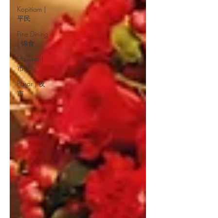
Kopitiam |
平民
Fine Dining
| 锦食
Hawker |
市井
Pasar | 夜
市