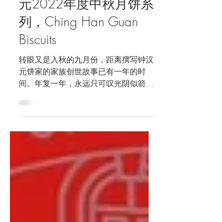
Sep 11, 2022
4 min read
最团员月是中秋：钟汉
元2022年度中秋月饼系
列，Ching Han Guan
Biscuits
转眼又是入秋的九月份，距离撰写钟汉
元饼家的家族创世故事已有一年的时
间。年复一年，永远只可叹光阴似箭，
每一年便要好好怜取眼前人。感谢怡保
钟氏饼家的支持与垂爱，与本站分享
2022年度的创新传统月饼。 创始于
1949年的老字号，钟汉元饼家是居于怡
保72年之久的老字号饼家。身为传统...