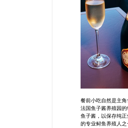
餐前小吃自然是主角食材。St
法国鱼子酱养殖园的
鱼子酱，以保存纯正鱼
的专业鲟鱼养殖人之