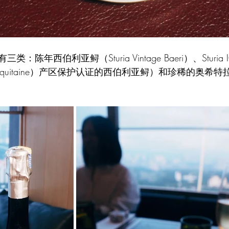
年西伯利亚鲟（Sturia Vintage Baeri）、Sturia I
uitaine）产区保护认证的西伯利亚鲟）和珍稀的奥希特拉鲟（