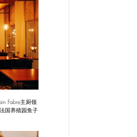
ain Fabre主厨领
法国养殖园鱼子