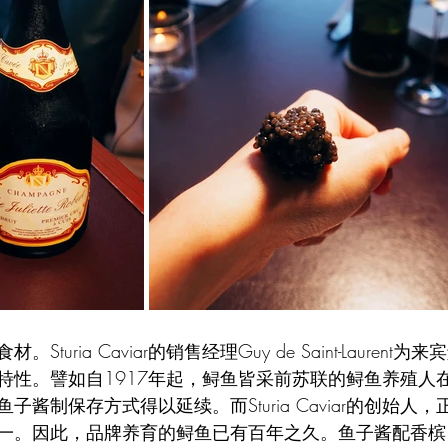
uria Caviar的销售经理Guy de Saint-Laurent为来宾
特性。譬如自1917年起，鲟鱼皆采前苏联的鲟鱼养殖人
子酱制保存方式得以延续。而Sturia Caviar的创始人
一。因此，品牌养育的鲟鱼已有百年之久。鱼子酱配香槟