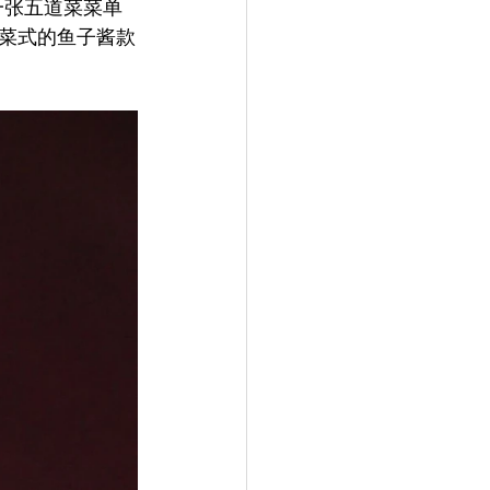
这一张五道菜菜单
菜式的鱼子酱款