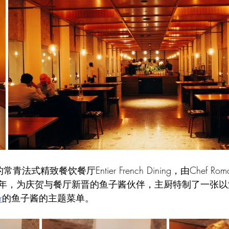
r的常青法式精致餐饮餐厅Entier French Dining，由Chef Rom
年，为庆贺与餐厅新晋的鱼子酱伙伴，主厨特制了一张以
r
的鱼子酱的主题菜单。