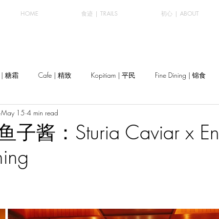
HOME
食迹 | TRAILS
初心 | ABOUT
y | 糖霜
Cafe | 精致
Kopitiam | 平民
Fine Dining | 锦食
May 15
4 min read
：Sturia Caviar x Ent
ning