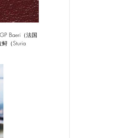
GP Baeri（法国
Sturia 