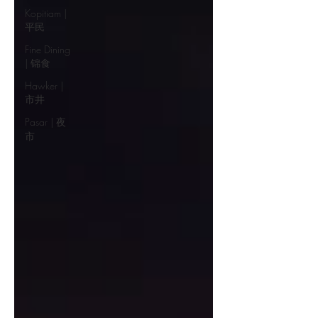
Kopitiam |
平民
Fine Dining
| 锦食
Hawker |
市井
Pasar | 夜
市