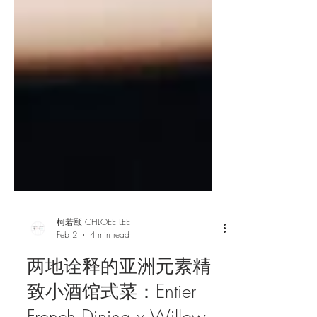
柯若颐 CHLOEE LEE
Feb 2
4 min read