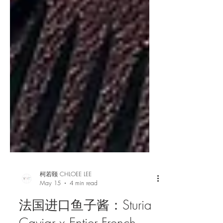
柯若颐 CHLOEE LEE
May 15
4 min read