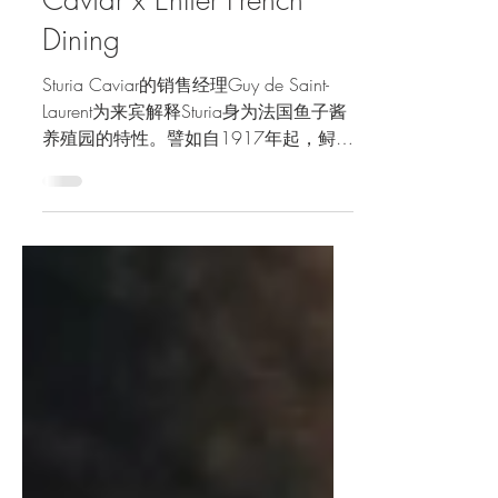
法国进口鱼子酱：Sturia
Caviar x Entier French
Dining
Sturia Caviar的销售经理Guy de Saint-
Laurent为来宾解释Sturia身为法国鱼子酱
养殖园的特性。譬如自1917年起，鲟鱼
皆采前苏联的鲟鱼养殖人在园内繁殖生
产鱼子酱，以保存纯正鱼子酱制保存方
式得以延续。而Sturia Caviar的创始人，
正是这些前苏联的专业鲟鱼养殖人之
一。因此，品牌养育的鲟鱼已有百年之
久。鱼子酱配香槟，是当晚丰盛的一道
开门红。Entier French Dining，由Chef
Romain Fabre主厨领衔主导餐厅事务。
今年，为庆贺与餐厅新晋的鱼子酱伙
伴，主厨特制了一张以法国养殖园鱼子
酱品牌，Sturia Caviar的鱼子酱的主题菜