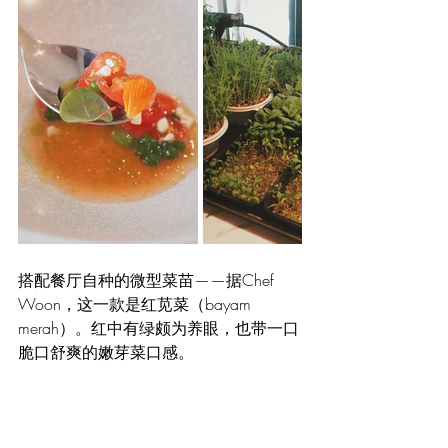
搭配餐厅自种的微型菜苗——据Chef 
Woon，这一款是红苋菜（bayam 
merah）。红中有绿颇为养眼，也带一口
脆口舒爽的嫩芽菜口感。