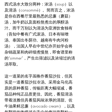
西式汤水大致分两种：浓汤（soup）以
及清汤（consommé）。简而言之，浓汤
是你在西餐厅里最熟悉的忌廉（蘑菇）
汤，加牛奶以及面粉熬煮出的厚醇汤
汁。而千万别以为清汤为亚洲饮食独有
（吾知中餐有广式滚汤、日本有味噌
汤、泰国出冬荫功、越南有牛肉河粉
汤），法国人早在中世纪亦开始学会将
杂锦蔬菜和肉碎细煮慢熬，即食谱里称
的“simmer”，产生出筛滤以及浓缩过的清
汤萃取。
这一道菜的名字虽唤作番茄沙拉，但其
实是一道番茄沙拉冷汤。采用金马伦高
原的原种番茄，传输距离大幅缩减，番
茄品种纯正品质更佳。因此，番茄清汤
带着淡雅但具番茄风味浓厚的清甜。佐
牛油果鲜忌廉（avocado cream），以及