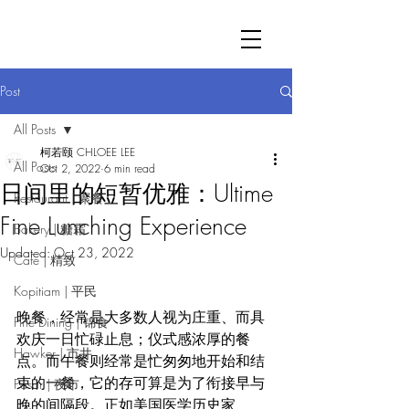
Post
All Posts
柯若颐 CHLOEE LEE
All Posts
Oct 2, 2022
6 min read
日间里的短暂优雅：Ultime
Restaurant | 聚餐
Fine Lunching Experience
Bakery | 糖霜
Updated:
Oct 23, 2022
Cafe | 精致
Kopitiam | 平民
晚餐，经常是大多数人视为庄重、而具
Fine Dining | 锦食
欢庆一日忙碌止息；仪式感浓厚的餐
Hawker | 市井
点。而午餐则经常是忙匆匆地开始和结
束的一餐，它的存可算是为了衔接早与
Pasar | 夜市
晚的间隔段。正如美国医学历史家