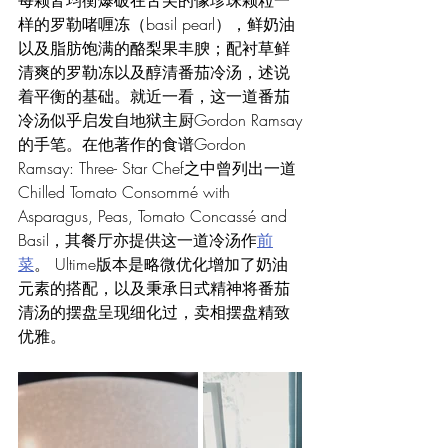
每颗皆均衡爆破在舌尖的像珍珠颗粒一
样的罗勒啫喱冻（basil pearl），鲜奶油
以及脂肪饱满的酪梨果丰腴；配衬草鲜
清爽的罗勒冻以及醇清番茄冷汤，述说
着平衡的基础。就近一看，这一道番茄
冷汤似乎启发自地狱主厨Gordon Ramsay
的手笔。在他著作的食谱Gordon 
Ramsay: Three- Star Chef之中曾列出一道
Chilled Tomato Consommé with 
Asparagus, Peas, Tomato Concassé and 
Basil，其餐厅亦提供这一道冷汤作
前
菜
。 Ultime版本是略微优化增加了奶油
元素的搭配，以及秉承日式精神将番茄
清汤的摆盘呈现细化过，卖相摆盘精致
优雅。