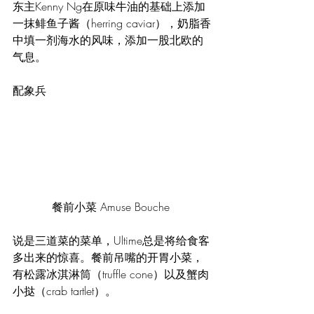
东主Kenny Ng在原味牛油的基础上添加
一抹鲱鱼子酱（herring caviar），奶脂香
中填一剂海水的风味，添加一股北欧的
气息。
配象兵
餐前小菜 Amuse Bouche 
说是三道菜的菜单，Ultime总是将给食客
多出来的惊喜。餐前吊嘴的开胃小菜，
有松露冰淇淋筒（truffle cone）以及蟹肉
小挞（crab tartlet）。