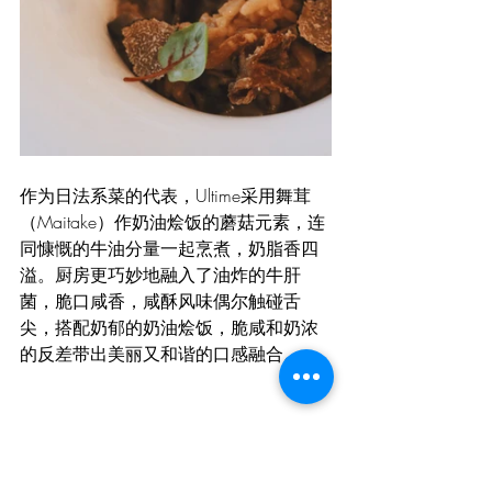
作为日法系菜的代表，Ultime采用舞茸
（Maitake）作奶油烩饭的蘑菇元素，连
同慷慨的牛油分量一起烹煮，奶脂香四
溢。厨房更巧妙地融入了油炸的牛肝
菌，脆口咸香，咸酥风味偶尔触碰舌
尖，搭配奶郁的奶油烩饭，脆咸和奶浓
的反差带出美丽又和谐的口感融合。