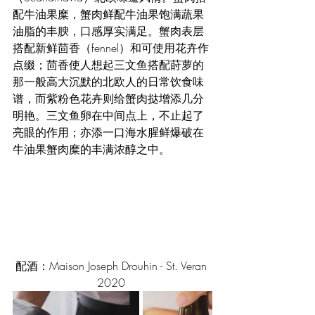
配牛油果糜，蟹肉鲜配牛油果饱满蔬果
油脂的丰腴，口感厚实满足。蟹肉表层
搭配新鲜茴香（fennel）和可使用花卉作
点缀；茴香使人想起三文鱼搭配莳萝的
那一般高大沉默的北欧人的日常饮食味
谱，而紫粉色花卉则给蟹肉挞增添几分
明艳。三文鱼卵在中间点上，不止起了
亮眼的作用；亦添一口海水腥鲜爆破在
牛油果蟹肉糜的丰满浓醇之中。
配酒：Maison Joseph Drouhin - St. Veran 
2020 