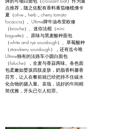
牌的可颂白面包（croissant loaf）作为重
点推荐，随之佐配有香料番茄橄榄佛卡
夏（olive，herb，cherry tomato 
focaccia）、Ultime牌牛油布里欧修
（brioche）、迷你法棍（mini 
baguette）、原味与黑麦酸种面包
（white and rye sourdough）、草莓酸种
（strawberry sourdough），还有迄今唯
Ultime独有的法路车小圆白面包
（faluche），全麦与香蒜两味。各色面
包柔嫩如婴孩四肢皮肤，奶脂香料馨香
芬芳，让人在餐前就已经把持不住碳水
化合物的摄入量。哀哉，说好的午间精
简优雅，开头已引人犯罪。