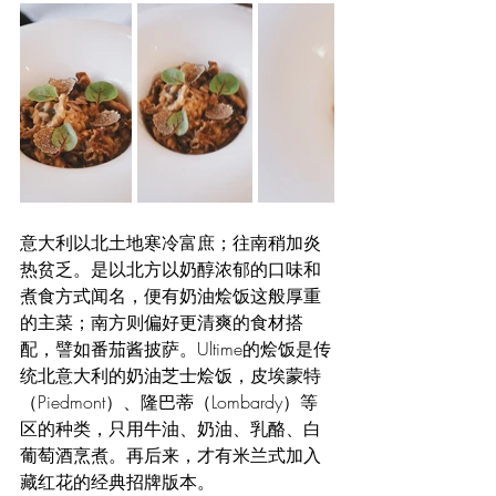
意大利以北土地寒冷富庶；往南稍加炎
热贫乏。是以北方以奶醇浓郁的口味和
煮食方式闻名，便有奶油烩饭这般厚重
的主菜；南方则偏好更清爽的食材搭
配，譬如番茄酱披萨。Ultime的烩饭是传
统北意大利的奶油芝士烩饭，皮埃蒙特
（Piedmont）、隆巴蒂（Lombardy）等
区的种类，只用牛油、奶油、乳酪、白
葡萄酒烹煮。再后来，才有米兰式加入
藏红花的经典招牌版本。