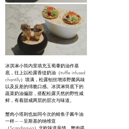
冰淇淋小筒内里填充玉蜀黍奶油作基
底，往上以松露香缇奶油（truffle infused 
chantilly）填满，松露刨丝增添野菌风味
以及反差的绵脆口感。冰淇淋筒底下的
蔬菜奶油偏甜，搭配松露天然的野性咸
鲜，有着甜咸两层的层次与味道。
蟹肉小塔则也如同今次的鲱鱼子酱牛油
一样——呈斯基的纳维亚
（Scandinavia）北欧味道风情。蟹肉搭