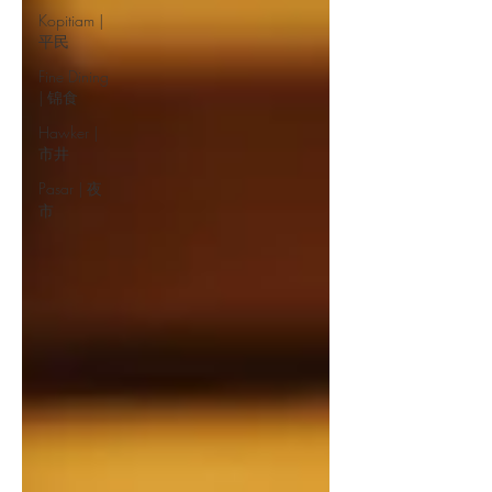
Kopitiam |
平民
Fine Dining
| 锦食
Hawker |
市井
Pasar | 夜
市