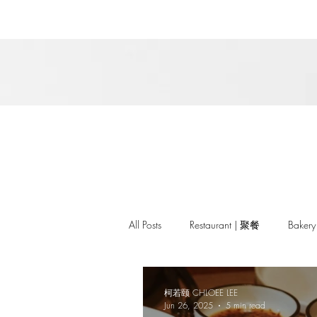
All Posts
Restaurant | 聚餐
Baker
柯若颐 CHLOEE LEE
Jun 26, 2025
5 min read