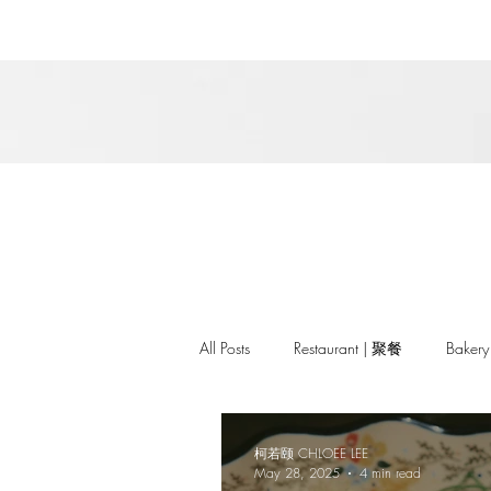
All Posts
Restaurant | 聚餐
Baker
柯若颐 CHLOEE LEE
May 28, 2025
4 min read