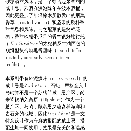
砂糖清甜风味，是一个综合起来香甜的
威士忌。烈酒亦浸泡陈年在波本酒桶，
因此更叠加了年轻橡木所散发出的烟熏
香草（toasted vanilla）和坚果的质朴香
甜气息和风味。与之配菜的是烤棉花
糖，香甜软糯带瓜果的香气很好地衬托
了
The Gauldrons
的太妃糖及牛油面包的
顺滑型复合烟熏香甜味（smooth toffee，
toasted，caramelly sweet brioche 
profile） 。
本系列带有轻泥煤味（mildly peated）的
威士忌是
Rock Island，
石蚝。严格意义上
岛屿并不是一个苏格兰威士忌产区，尚
来皆被纳入高原（Highland）作为一个
总产区。岛屿，顾名思义蕴含着海洋和
岩石旁的地域，因此
Rock Island 
是一支
特意设计作为海鲜的搭配的威士忌。搭
配生蚝一同饮用，效果是完美的和谐感