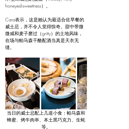
honeyed-sweetness）。
Cara表示，这是她认为最适合佐早餐的
威士忌，并不令人觉得惊奇。甜中带微
微咸和麦子磨过（gritty）的土地风味，
在场与帕马森干酪配酒当真是天衣无
缝。
当日的威士忌配上几道小食：帕马森和
蜂蜜、烤牛肉串、本土黑巧克力、生蚝
等。