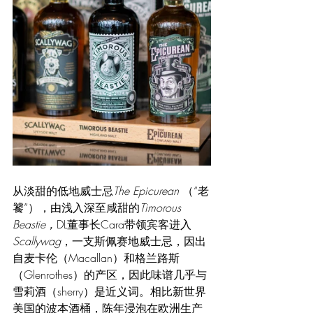
从淡甜的低地威士忌
The Epicurean 
（“老
饕”），由浅入深至咸甜的
Timorous 
Beastie，
DL董事长Cara带领宾客进入
Scallywag
，一支斯佩赛地威士忌，因出
自麦卡伦（Macallan）和格兰路斯
（Glenrothes）的产区，因此味谱几乎与
雪莉酒（sherry）是近义词。相比新世界
美国的波本酒桶，陈年浸泡在欧洲生产