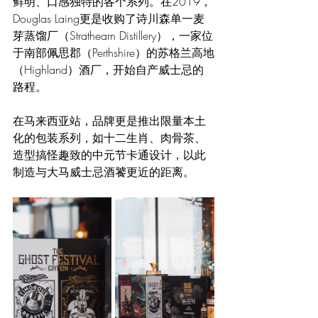
鲜明、口感独特的各个系列。在2019，
Douglas Laing更是收购了诗川森单一麦
芽蒸馏厂（Strathearn Distillery），一家位
于南部佩思郡（Perthshire）的苏格兰高地
（Highland）酒厂，开始自产威士忌的
路程。
在马来西亚站，品牌更是推出限量本土
化的包装系列，如十二生肖、肉骨茶、
造型搞怪趣致的中元节卡通设计，以此
制造与大马威士忌酒饕更近的距离。