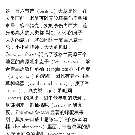
这一首六节诗（Sestina）大意是说，在
人类面前，老鼠可随意咬坏损伤庄稼和
家居，瘦小躯壳，实则杀伤力巨大，连
身形高大的人类都惧怕。小小的身子，
大大的威力。就如同这一支高原威士
忌，小小的瓶装，大大的风味。
Timorous Beastie
混合了苏格兰高原三个
地区的高原薏米麦子（Malt barley），嫁
合着高原数种单桶（single cask）和单麦
（single malt）的精酿，因此有着不同香
草和蜂蜜（vanilla and honey）、麦子香
（malt）、燕麦粥（grit）和吐司
（toast）的风味；甜中带早餐的咸鲜，
底部则来一剂柚橘味（citric）的酸亮
度。
Timorous Beastie 
显著的蜂蜜糖果
甜，其实来自威士忌陈年于旧的波本酒
桶（bourbon cask）里面，带着浓厚的橡
木-坚果底色的蜜甜（woody, nutty 