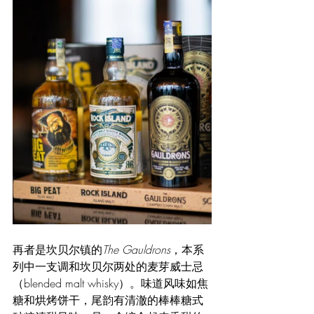
再者是坎贝尔镇的
The Gauldrons
，本系
列中一支调和坎贝尔两处的麦芽威士忌
（blended malt whisky）。味道风味如焦
糖和烘烤饼干，尾韵有清澈的棒棒糖式