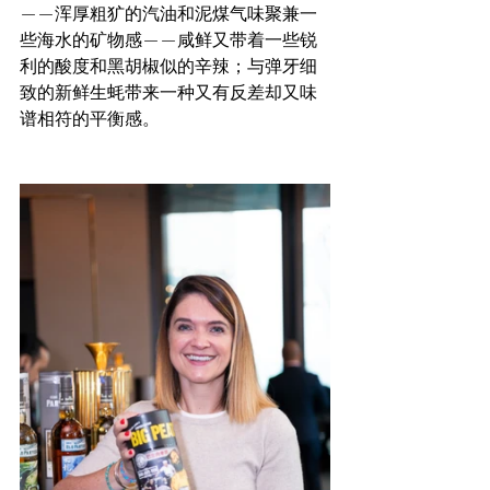
——浑厚粗犷的汽油和泥煤气味聚兼一
些海水的矿物感——咸鲜又带着一些锐
利的酸度和黑胡椒似的辛辣；与弹牙细
致的新鲜生蚝带来一种又有反差却又味
谱相符的平衡感。