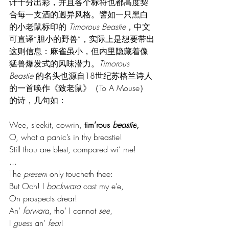
计十分出彩，并且各个标符也都高度契
合每一支酒的迥异风格。譬如一只黑白
的小老鼠标印的 
Timorous Beastie
，中文
可直译“胆小的野兽”，实际上是想要带出
这则信息：麻雀虽小，但内里隐藏着像
猛兽爆发式的风味潜力。
Timorous 
Beastie 
的名头也源自18世纪苏格兰诗人
的一首唤作《致老鼠》（To A Mouse）
的诗，几句如：
Wee, sleekit, cowrin, 
tim’rous 
beastie
,
O, what a panic’s in thy breastie!
Still thou are blest, compared wi’ me!
...
The 
present
 only toucheth thee:
But Och! I 
backward
 cast my e’e,
On prospects drear!
An’ 
forward
, tho’ I cannot 
see
,
I 
guess
 an’ 
fear
!