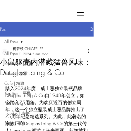
Post
All Posts
柯若颐 CHLOEE LEE
All Posts
Jun 7, 2024
5 min read
小鼠躯壳内潜藏猛兽风味：
Restaurant | 聚餐
Douglas Laing & Co
Bakery | 糖霜
Cafe | 精致
踏入2024年度，威士忌独立装瓶品牌
Kopitiam | 平民
Douglas Laing & Co自1948年创立，如
今踏入75周年。为欢庆近百的创立周
Fine Dining | 锦食
年，这一个独立瓶装威士忌品牌推出了
Hawker | 市井
75周年纪念精选系列。为此，此著名的
Pasar | 夜市
家族厂商Douglas Laing & Co的第三代传
人Cara Laing巡游了马来西亚、新加坡和