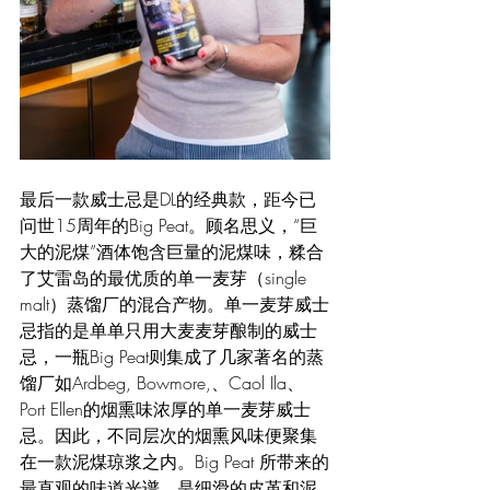
最后一款威士忌是DL的经典款，距今已
问世15周年的Big Peat。顾名思义，“巨
大的泥煤”酒体饱含巨量的泥煤味，糅合
了艾雷岛的最优质的单一麦芽（single 
malt）蒸馏厂的混合产物。单一麦芽威士
忌指的是单单只用大麦麦芽酿制的威士
忌，一瓶Big Peat则集成了几家著名的蒸
馏厂如Ardbeg, Bowmore,、Caol Ila、
Port Ellen的烟熏味浓厚的单一麦芽威士
忌。因此，不同层次的烟熏风味便聚集
在一款泥煤琼浆之内。Big Peat 所带来的
最直观的味道光谱，是细滑的皮革和泥