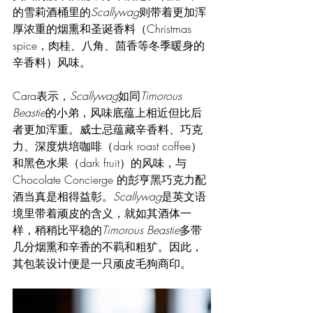
的雪莉酒桶里的
Scallywag
则带着更加浑
厚浓重的烟熏和圣诞香料（Christmas 
spice，肉桂、八角、茴香等冬季暖身的
辛香料）风味。
Cara表示，
Scallywag
如同
Timorous 
Beastie
的小弟，风味底蕴上相近但比后
者更加浑重。威士忌蕴藏辛香料、巧克
力、深度烘培咖啡（dark roast coffee）
和黑色水果（dark fruit）的风味，与
Chocolate Concierge 的彭亨黑巧克力配
酒当真是相得益彰。
Scallywag
是英文语
境里带着顽皮的含义，就如其酒体一
样，稍稍比平稳的
Timorous Beastie
多带
几分烟熏和辛香的不羁和粗犷。因此，
其包装设计便是一只顽皮毛狗商印。