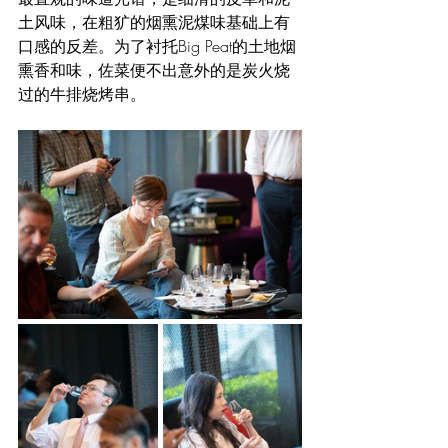
土风味，在粗犷的烟熏泥煤味基础上有
口感的反差。为了衬托Big Peat的土地烟
熏香和味，佐菜便不出意外的是炭火烧
过的牛排烧烤串。